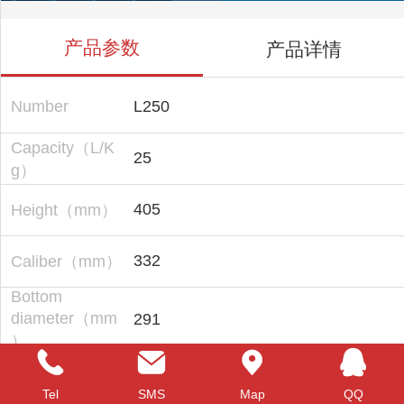
产品参数
产品详情
Number
L250
Capacity（L/K
25
g）
405
Height（mm）
332
Caliber（mm）
Bottom
diameter（mm
291
）
Guangzhou Baide Plastic Processing
Factory specializing in the production
Product
Tel
SMS
Map
QQ
of 1L ~ 30L (1kg ~ 30kg) plastic