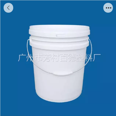
25L Plastic bucket L250