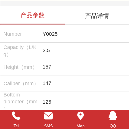
产品参数
产品详情
Number
Y0025
Capacity（L/K
2.5
g）
157
Height（mm）
147
Caliber（mm）
Bottom
diameter（mm
125
）
Guangzhou Baide Plastic Processing
Factory specializing in the production
Product
Tel
SMS
Map
QQ
of 1L ~ 30L (1kg ~ 30kg) plastic