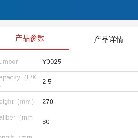
产品参数
产品详情
umber
Y0025
apacity（L/K
2.5
）
eight（mm）
270
aliber（mm
30
）
ength（mm